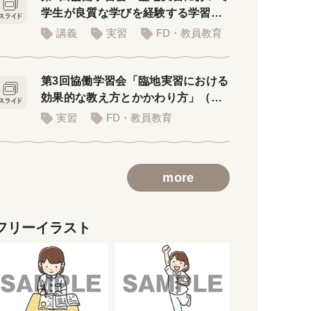
学生が良質な学びを経験する学習環
境」
講義
実習
FD・教員教育
第3回協働学習会「臨地実習における
効果的な教え方とかかわり方」（講
義用スライド）
実習
FD・教員教育
more
フリーイラスト