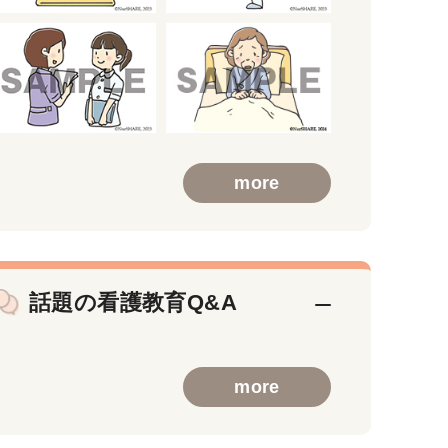
more
話題の看護教育Q&A
more