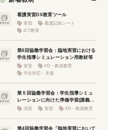
看護実習DX教育ツール
実習
看護記録シート
ICT教育
第6回協働学習会：臨地実習における
学生指導シミュレーション用教材等
実習
FD・教員教育
学生対応・支援
第５回協働学習会：学生指導シミュ
レーションに向けた準備学習(講義者
用PPT)
演習
実習
FD・教員教育
第4回協働学習会「臨地実習において