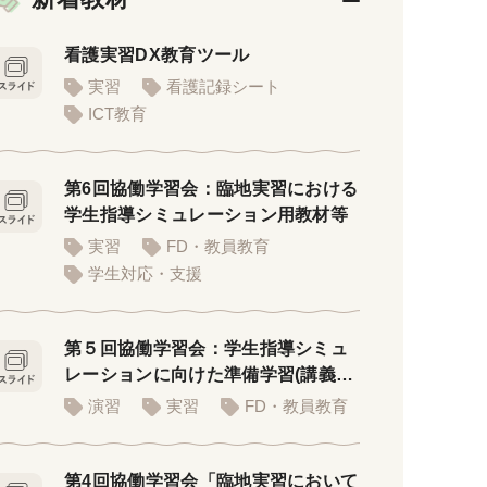
看護実習DX教育ツール
実習
看護記録シート
ICT教育
第6回協働学習会：臨地実習における
学生指導シミュレーション用教材等
実習
FD・教員教育
学生対応・支援
第５回協働学習会：学生指導シミュ
レーションに向けた準備学習(講義者
用PPT)
演習
実習
FD・教員教育
第4回協働学習会「臨地実習において