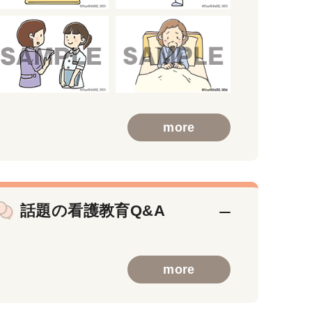
more
話題の看護教育Q&A
more