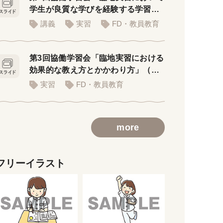
学生が良質な学びを経験する学習環
境」
講義
実習
FD・教員教育
第3回協働学習会「臨地実習における
効果的な教え方とかかわり方」（講
義用スライド）
実習
FD・教員教育
more
フリーイラスト