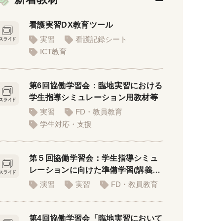
看護実習DX教育ツール
実習
看護記録シート
ICT教育
第6回協働学習会：臨地実習における
学生指導シミュレーション用教材等
実習
FD・教員教育
学生対応・支援
第５回協働学習会：学生指導シミュ
レーションに向けた準備学習(講義者
用PPT)
演習
実習
FD・教員教育
第4回協働学習会「臨地実習において