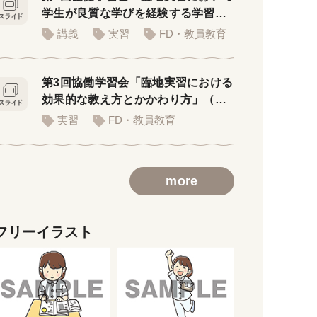
学生が良質な学びを経験する学習環
境」
講義
実習
FD・教員教育
第3回協働学習会「臨地実習における
効果的な教え方とかかわり方」（講
義用スライド）
実習
FD・教員教育
more
フリーイラスト