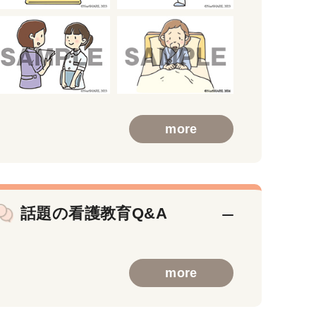
more
話題の看護教育Q&A
more