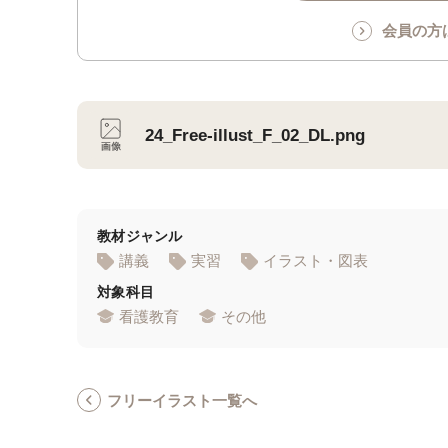
会員の方
24_Free-illust_F_02_DL.png
教材ジャンル
講義
実習
イラスト・図表
対象科目
看護教育
その他
フリーイラスト一覧へ