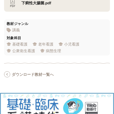
下痢性大腸菌.pdf
教材ジャンル
講義
対象科目
基礎看護
老年看護
小児看護
公衆衛生看護
病態生理
ダウンロード教材一覧へ