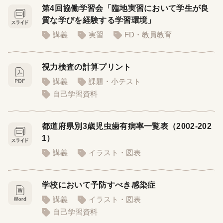
第4回協働学習会「臨地実習において学生が良
質な学びを経験する学習環境」
講義
実習
FD・教員教育
視力検査の計算プリント
講義
課題・小テスト
自己学習資料
都道府県別3歳児虫歯有病率一覧表（2002-202
1）
講義
イラスト・図表
学校において予防すべき感染症
講義
イラスト・図表
自己学習資料