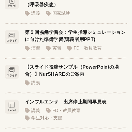
（呼吸器疾患）
講義
国家試験
第５回協働学習会：学生指導シミュレーション
に向けた準備学習(講義者用PPT)
演習
実習
FD・教員教育
【スライド投稿サンプル（PowerPointの場
合）】NurSHAREのご案内
講義
インフルエンザ 出席停止期間早見表
講義
FD・教員教育
学生対応・支援