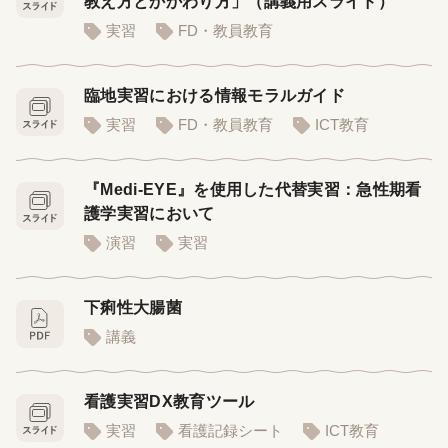
教え方とかかわり方」（講義用スライド）
実習
FD・教員教育
臨地実習における情報モラルガイド
実習
FD・教員教育
ICT教育
『Medi-EYE』を使用した代替実習：急性期看
護学実習において
演習
実習
下痢性大腸菌
講義
看護実習DX教育ツール
実習
看護記録シート
ICT教育