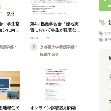
会：学生指
第4回協働学習会「臨地実
ョンに向け
習において学生が良質な学
実
者用PPT)
びを経験する学習環境」
2024.05.19
看
看護学部：
京都橘大学看護学部：
協働学習会
る地域住民
オンライン試験説明内容