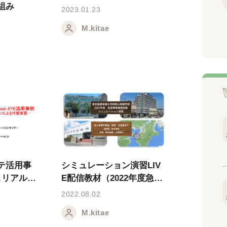
組み
2023.01.23
M.kitae
テ活用事
シミュレーション演習LIV
E＆リアルシ
E配信教材（2022年度急性
による代替
期看護援助論）
2022.08.02
M.kitae