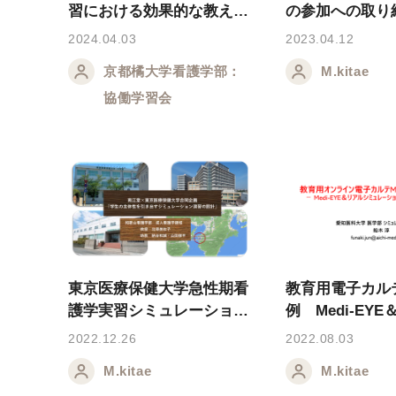
習における効果的な教え方
の参加への取り
とかかわり方」（講義用ス
2024.04.03
2023.04.12
ライド）
京都橘大学看護学部：
M.kitae
協働学習会
東京医療保健大学急性期看
教育用電子カル
護学実習シミュレーション
例 Medi-EY
演習（Ｌive配信資料）
ミュレーション
2022.12.26
2022.08.03
実習
M.kitae
M.kitae