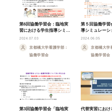
第6回協働学習会：臨地実
第５回協働学習
習における学生指導シミュ
導シミュレーシ
レーション用教材等
た準備学習(講義
2024.07.03
2024.06.05
京都橘大学看護学部：
京都橘大学
協働学習会
協働学習会
第3回協働学習会「臨地実
代替実習におけ