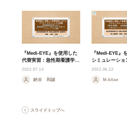
『Medi-EYE』を使用した
『Medi-EYE
代替実習：急性期看護学実
シミュレーショ
習において
性期看護援助論
2022.07.13
2022.06.22
納谷 和誠
M.kitae
スライドトップへ