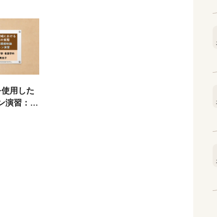
』を使用した
ン演習：急
において