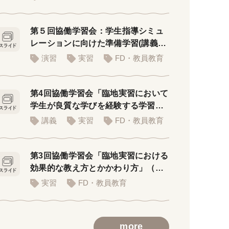
第５回協働学習会：学生指導シミュ
レーションに向けた準備学習(講義者
用PPT)
演習
実習
FD・教員教育
第4回協働学習会「臨地実習において
学生が良質な学びを経験する学習環
境」
講義
実習
FD・教員教育
第3回協働学習会「臨地実習における
効果的な教え方とかかわり方」（講
義用スライド）
実習
FD・教員教育
more