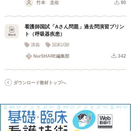
竹本 圭佑
90
看護師国試「Aさん問題」過去問演習プリン
ト（呼吸器疾患）
講義
国家試験
NurSHARE編集部
342
ダウンロード教材トップへ