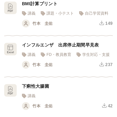
BMI計算プリント
講義
課題・小テスト
自己学習資料
竹本 圭佑
149
インフルエンザ 出席停止期間早見表
講義
FD・教員教育
学生対応・支援
竹本 圭佑
237
下痢性大腸菌
講義
竹本 圭佑
42