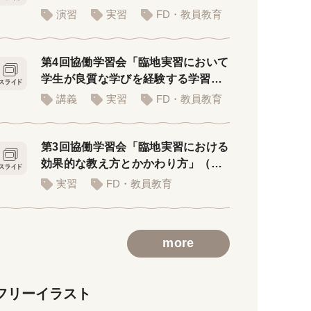
用PPT)
演習
実習
FD・教員教育
第4回協働学習会「臨地実習において
学生が良質な学びを経験する学習環
境」
講義
実習
FD・教員教育
第3回協働学習会「臨地実習における
効果的な教え方とかかわり方」（講
義用スライド）
実習
FD・教員教育
more
フリーイラスト