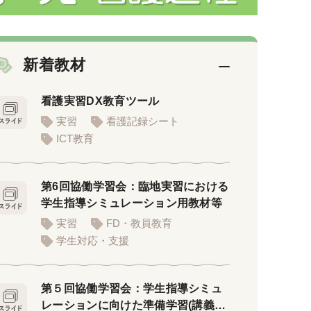
新着教材
看護実習DX教育ツール
実習
看護記録シート
ICT教育
第6回協働学習会：臨地実習における
学生指導シミュレーション用教材等
実習
FD・教員教育
学生対応・支援
第５回協働学習会：学生指導シミュ
レーションに向けた準備学習(講義者