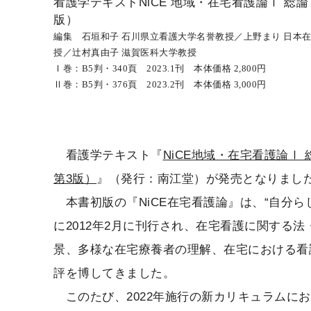
看護学テキストNiCE 地域・在宅看護論Ⅰ 総
版）
編集 石垣和子 石川県立看護大学名誉教授／上野まり 日本
授／辻村真由子 滋賀医科大学教授
Ⅰ巻：B5判・340頁 2023.1刊 本体価格 2,800円
Ⅱ巻：B5判・376頁 2023.2刊 本体価格 3,000円
看護学テキスト『
NiCE地域・在宅看護論Ⅰ
第3版）
』（発行：南江堂）が発売となりまし
本書初版の『NiCE在宅看護論』は、“自分ら
に2012年2月に刊行され、在宅看護に関する
景、多様な在宅療養者の理解、在宅における看
評を博してきました。
このたび、2022年施行の新カリキュラムに