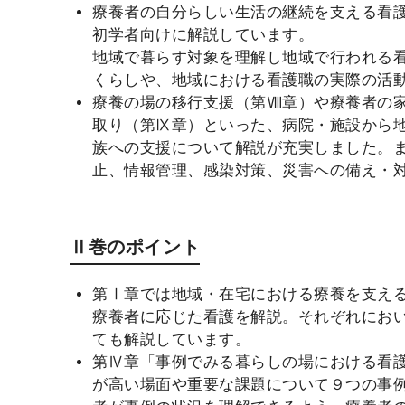
療養者の自分らしい生活の継続を支える看
初学者向けに解説しています。
地域で暮らす対象を理解し地域で行われる
くらしや、地域における看護職の実際の活
療養の場の移行支援（第Ⅷ章）や療養者の
取り（第Ⅸ章）といった、病院・施設から
族への支援について解説が充実しました。
止、情報管理、感染対策、災害への備え・
Ⅱ巻のポイント
第Ⅰ章では地域・在宅における療養を支え
療養者に応じた看護を解説。それぞれにお
ても解説しています。
第Ⅳ章「事例でみる暮らしの場における看
が高い場面や重要な課題について９つの事