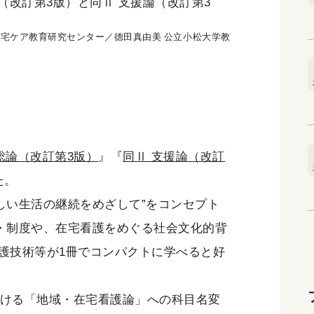
論（改訂第3版）と同Ⅱ 支援論（改訂第3
在宅ケア教育研究センター／德田真由美 公立小松大学教
 総論（改訂第3版）
』『
同Ⅱ 支援論（改訂
た。
しい生活の継続をめざして”をコンセプト
法・制度や、在宅看護をめぐる社会文化的背
護技術等が1冊でコンパクトに学べると好
おける「地域・在宅看護論」への科目名変