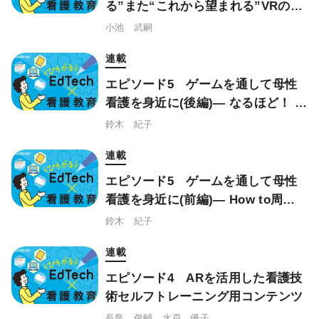
る”また“これから望まれる”VRの活
用とは
小池 武嗣
連載
エピソード5 ゲームを通して母性
看護を身近に(後編)― なるほど！ 運
用も難しくないんだ！
鈴木 紀子
連載
エピソード5 ゲームを通して母性
看護を身近に(前編)― How to周産
期ロールプレイングゲーム
鈴木 紀子
連載
エピソード4 ARを活用した看護技
術セルフトレーニング用コンテンツ
長島 俊輔，水戸 優子