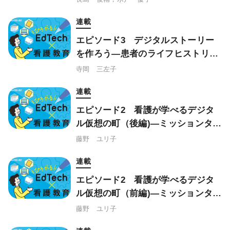
連載
エピソード3 デジタルストーリー
を作ろう—患者のライフヒストリー
をイメージした短編動画
寺岡 三左子
連載
エピソード2 看護が学べるデジタ
ル仮想の町（後編)―ミッションタウ
ンができるまで
藤野 ユリ子
連載
エピソード2 看護が学べるデジタ
ル仮想の町（前編)―ミッションタウ
ンへようこそ！
藤野 ユリ子