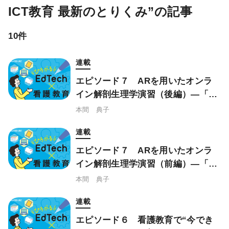
ICT教育 最新のとりくみ”の記事
10件
連載
エピソード７ ARを用いたオンラ
イン解剖生理学演習（後編）―「Ho
loeyes Edu」を本格的に活用するに
本間 典子
は
連載
エピソード７ ARを用いたオンラ
イン解剖生理学演習（前編）―「Ho
loeyes Edu」を使ってみよう
本間 典子
連載
エピソード６ 看護教育で“今でき