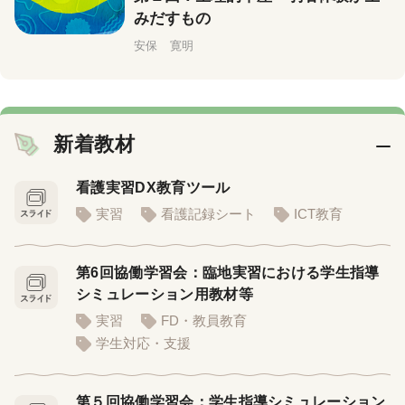
みだすもの
安保 寛明
新着教材
看護実習DX教育ツール
実習
看護記録シート
ICT教育
第6回協働学習会：臨地実習における学生指導
シミュレーション用教材等
実習
FD・教員教育
学生対応・支援
第５回協働学習会：学生指導シミュレーション