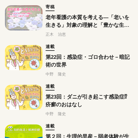
寄稿
老年看護の本質を考える―「老いを
生きる」対象の理解と「豊かな生」
の創出・支援
正木 治恵
連載
第22回：感染症・ゴロ合わせ－暗記
術の世界
中野 隆史
連載
第23回：ダニが引き起こす感染症⁉
疥癬のおはなし
中野 隆史
連載
第２回：生理的早産－弱者体験が生