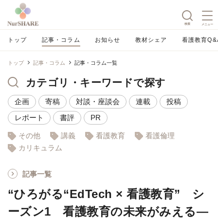
検索
メニュー
トップ
記事・コラム
お知らせ
教材シェア
看護教育Q&
トップ
記事・コラム
記事・コラム一覧
カテゴリ・キーワードで探す
企画
寄稿
対談・座談会
連載
投稿
レポート
書評
PR
その他
講義
看護教育
看護倫理
カリキュラム
記事一覧
“ひろがる“EdTech × 看護教育” シ
ーズン1 看護教育の未来がみえる―