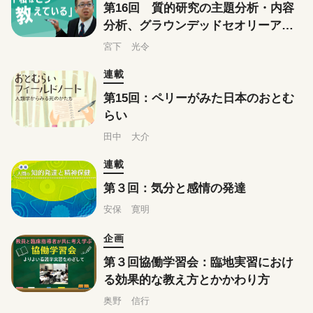
第16回 質的研究の主題分析・内容
分析、グラウンデッドセオリーアプ
ローチはこう教えている
宮下 光令
連載
第15回：ペリーがみた日本のおとむ
らい
田中 大介
連載
第３回：気分と感情の発達
安保 寛明
企画
第３回協働学習会：臨地実習におけ
る効果的な教え方とかかわり方
奥野 信行