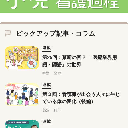
ピックアップ記事・コラム
連載
第25回：禁断の回？ 「医療業界用
語・隠語」の世界
中野 隆史
連載
第２回：看護職が出会う人々に生じ
ている体の変化（後編）
菱沼 典子
連載